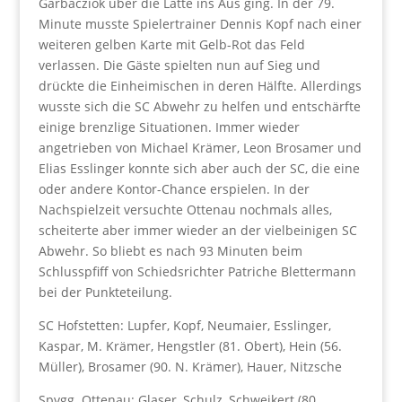
Garbacziok über die Latte ins Aus ging. In der 79.
Minute musste Spielertrainer Dennis Kopf nach einer
weiteren gelben Karte mit Gelb-Rot das Feld
verlassen. Die Gäste spielten nun auf Sieg und
drückte die Einheimischen in deren Hälfte. Allerdings
wusste sich die SC Abwehr zu helfen und entschärfte
einige brenzlige Situationen. Immer wieder
angetrieben von Michael Krämer, Leon Brosamer und
Elias Esslinger konnte sich aber auch der SC, die eine
oder andere Kontor-Chance erspielen. In der
Nachspielzeit versuchte Ottenau nochmals alles,
scheiterte aber immer wieder an der vielbeinigen SC
Abwehr. So bliebt es nach 93 Minuten beim
Schlusspfiff von Schiedsrichter Patriche Blettermann
bei der Punkteteilung.
SC Hofstetten: Lupfer, Kopf, Neumaier, Esslinger,
Kaspar, M. Krämer, Hengstler (81. Obert), Hein (56.
Müller), Brosamer (90. N. Krämer), Hauer, Nitzsche
Spvgg. Ottenau: Glaser, Schulz, Schweikert (80.