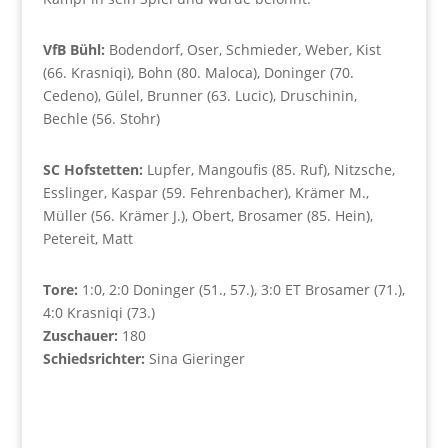
VfB Bühl:
Bodendorf, Oser, Schmieder, Weber, Kist
(66. Krasniqi), Bohn (80. Maloca), Doninger (70.
Cedeno), Gülel, Brunner (63. Lucic), Druschinin,
Bechle (56. Stohr)
SC Hofstetten:
Lupfer, Mangoufis (85. Ruf), Nitzsche,
Esslinger, Kaspar (59. Fehrenbacher), Krämer M.,
Müller (56. Krämer J.), Obert, Brosamer (85. Hein),
Petereit, Matt
Tore:
1:0, 2:0 Doninger (51., 57.), 3:0 ET Brosamer (71.),
4:0 Krasniqi (73.)
Zuschauer:
180
Schiedsrichter:
Sina Gieringer