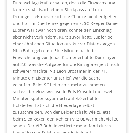
Durchschlagskraft erhalten, doch die Einwechslung
kam zu spät. Nach einem Steckpass auf Luca
Doninger ließ dieser sich die Chance nicht entgehen
und traf im Duell eines gegen eins. SC-Keeper Daniel
Lupfer war zwar noch dran, konnte den Einschlag
aber nicht verhindern. Kurz zuvor hatte Lupfer bei
einer ähnlichen Situation aus kurzer Distanz gegen
Nico Bohn gehalten. Eine Minute nach der
Einwechslung von Jonas Krämer erhöhte Donninger
auf 2:0, was die Aufgabe für die Kinzigtäler jetzt noch
schwerer machte. Als Leon Brosamer in der 71.
Minute ein Eigentor unterlief, war die Sache
gelaufen. Beim SC lief nichts mehr zusammen,
sodass der eingewechselte Enis Krasniqi nur zwei
Minuten später sogar noch auf 4:0 erhöhte.
Hofstetten hat sich die Niederlage selbst
zuzuschreiben. Von der Leidenschaft, wie zuletzt
beim Sieg gegen den Kehler FV (2:0), war nicht viel zu
sehen. Der VfB Bühl investierte mehr, fand durch
Kampf in sein Spiel und wurde belohnt.