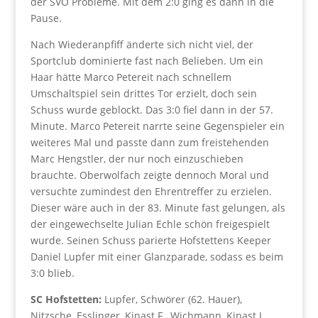
der SVO Probleme. Mit dem 2:0 ging es dann in die
Pause.
Nach Wiederanpfiff änderte sich nicht viel, der
Sportclub dominierte fast nach Belieben. Um ein
Haar hätte Marco Petereit nach schnellem
Umschaltspiel sein drittes Tor erzielt, doch sein
Schuss wurde geblockt. Das 3:0 fiel dann in der 57.
Minute. Marco Petereit narrte seine Gegenspieler ein
weiteres Mal und passte dann zum freistehenden
Marc Hengstler, der nur noch einzuschieben
brauchte. Oberwolfach zeigte dennoch Moral und
versuchte zumindest den Ehrentreffer zu erzielen.
Dieser wäre auch in der 83. Minute fast gelungen, als
der eingewechselte Julian Echle schön freigespielt
wurde. Seinen Schuss parierte Hofstettens Keeper
Daniel Lupfer mit einer Glanzparade, sodass es beim
3:0 blieb.
SC Hofstetten:
Lupfer, Schwörer (62. Hauer),
Nitzsche, Esslinger, Kinast F., Wichmann, Kinast J.,