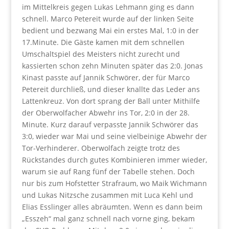
im Mittelkreis gegen Lukas Lehmann ging es dann
schnell. Marco Petereit wurde auf der linken Seite
bedient und bezwang Mai ein erstes Mal, 1:0 in der
17.Minute. Die Gäste kamen mit dem schnellen
Umschaltspiel des Meisters nicht zurecht und
kassierten schon zehn Minuten später das 2:0. Jonas
Kinast passte auf Jannik Schwörer, der für Marco
Petereit durchließ, und dieser knallte das Leder ans
Lattenkreuz. Von dort sprang der Ball unter Mithilfe
der Oberwolfacher Abwehr ins Tor, 2:0 in der 28.
Minute. Kurz darauf verpasste Jannik Schwörer das
3:0, wieder war Mai und seine vielbeinige Abwehr der
Tor-Verhinderer. Oberwolfach zeigte trotz des
Rückstandes durch gutes Kombinieren immer wieder,
warum sie auf Rang fünf der Tabelle stehen. Doch
nur bis zum Hofstetter Strafraum, wo Maik Wichmann
und Lukas Nitzsche zusammen mit Luca Kehl und
Elias Esslinger alles abräumten. Wenn es dann beim
„Esszeh“ mal ganz schnell nach vorne ging, bekam