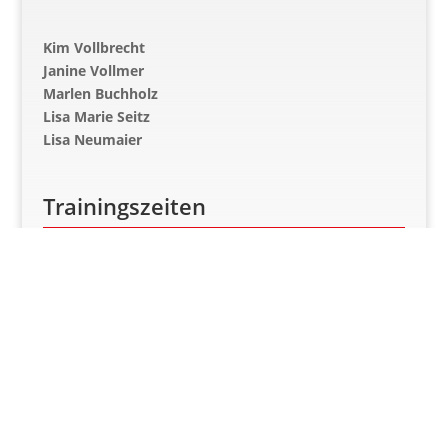
Kim Vollbrecht
Janine Vollmer
Marlen Buchholz
Lisa Marie Seitz
Lisa Neumaier
Trainingszeiten
Montag 17:45 – 19:15 Uhr
Mittwoch 17:45 – 19:15 Uhr (alle 2 Wochen)
Liga B-Juniorinnen:
Kleinfeldklasse 9er