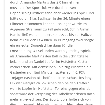
durch Armandio Martins das 2:0 hinnehmen
mussten. Der Sportclub war durch diesen
Doppelschlag irritiert, fand aber wieder ins Spiel und
hätte durch Elias Esslinger in der 36. Minute einen
Elfmeter bekommen können. Esslinger wurde im
Auggener Strafraum zu Fall gebracht, Schiri Armin
Hamidi ließ weiter spielen, sodass es bis zur Halbzeit
beim 2:0 für den FCA blieb. In Durchgang zwei sorgte
ein erneuter Doppelschlag dann für die
Entscheidung. 47 Sekunden waren gerade gespielt,
als Armandio Martins den Ball in die Schnittstelle
bekam und an Daniel Lupfer im Hofstetter Kasten
vorbei schob. Mit demselben Spielzug erhöhten die
Gastgeber nur fünf Minuten später auf 4:0, FCA-
Torjäger Bastian Bischoff mit einem Schuss ins lange
Eck war erfolgreich. Zwischen den beiden Treffern
wehrte Lupfer im Hofstetter Tor eins gegen eins ab,
sonst wäre der Vorsprung des Tabellensechsten noch
mehr angewachsen. Der Sportclub erholte sich von
diesem Doppelschlag nicht mehr, schloss aber einen