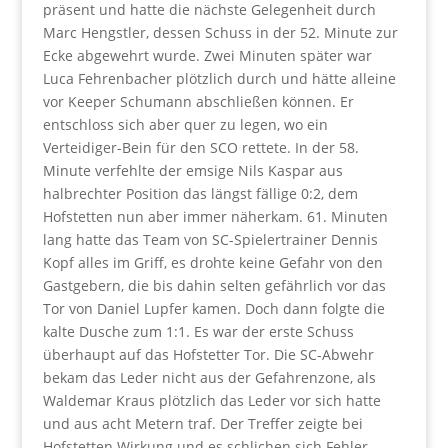
präsent und hatte die nächste Gelegenheit durch
Marc Hengstler, dessen Schuss in der 52. Minute zur
Ecke abgewehrt wurde. Zwei Minuten später war
Luca Fehrenbacher plötzlich durch und hätte alleine
vor Keeper Schumann abschließen können. Er
entschloss sich aber quer zu legen, wo ein
Verteidiger-Bein für den SCO rettete. In der 58.
Minute verfehlte der emsige Nils Kaspar aus
halbrechter Position das längst fällige 0:2, dem
Hofstetten nun aber immer näherkam. 61. Minuten
lang hatte das Team von SC-Spielertrainer Dennis
Kopf alles im Griff, es drohte keine Gefahr von den
Gastgebern, die bis dahin selten gefährlich vor das
Tor von Daniel Lupfer kamen. Doch dann folgte die
kalte Dusche zum 1:1. Es war der erste Schuss
überhaupt auf das Hofstetter Tor. Die SC-Abwehr
bekam das Leder nicht aus der Gefahrenzone, als
Waldemar Kraus plötzlich das Leder vor sich hatte
und aus acht Metern traf. Der Treffer zeigte bei
Hofstetten Wirkung und es schlichen sich Fehler