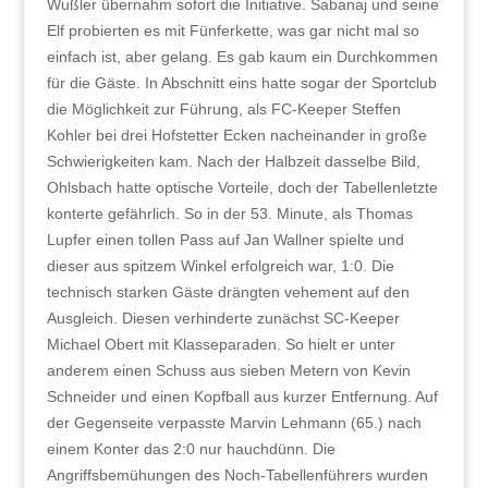
Wußler übernahm sofort die Initiative. Sabanaj und seine
Elf probierten es mit Fünferkette, was gar nicht mal so
einfach ist, aber gelang. Es gab kaum ein Durchkommen
für die Gäste. In Abschnitt eins hatte sogar der Sportclub
die Möglichkeit zur Führung, als FC-Keeper Steffen
Kohler bei drei Hofstetter Ecken nacheinander in große
Schwierigkeiten kam. Nach der Halbzeit dasselbe Bild,
Ohlsbach hatte optische Vorteile, doch der Tabellenletzte
konterte gefährlich. So in der 53. Minute, als Thomas
Lupfer einen tollen Pass auf Jan Wallner spielte und
dieser aus spitzem Winkel erfolgreich war, 1:0. Die
technisch starken Gäste drängten vehement auf den
Ausgleich. Diesen verhinderte zunächst SC-Keeper
Michael Obert mit Klasseparaden. So hielt er unter
anderem einen Schuss aus sieben Metern von Kevin
Schneider und einen Kopfball aus kurzer Entfernung. Auf
der Gegenseite verpasste Marvin Lehmann (65.) nach
einem Konter das 2:0 nur hauchdünn. Die
Angriffsbemühungen des Noch-Tabellenführers wurden