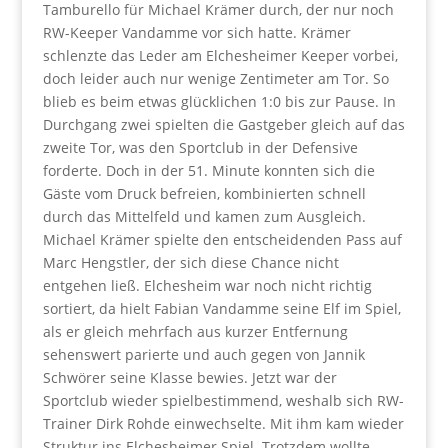
Tamburello für Michael Krämer durch, der nur noch
RW-Keeper Vandamme vor sich hatte. Krämer
schlenzte das Leder am Elchesheimer Keeper vorbei,
doch leider auch nur wenige Zentimeter am Tor. So
blieb es beim etwas glücklichen 1:0 bis zur Pause. In
Durchgang zwei spielten die Gastgeber gleich auf das
zweite Tor, was den Sportclub in der Defensive
forderte. Doch in der 51. Minute konnten sich die
Gäste vom Druck befreien, kombinierten schnell
durch das Mittelfeld und kamen zum Ausgleich.
Michael Krämer spielte den entscheidenden Pass auf
Marc Hengstler, der sich diese Chance nicht
entgehen ließ. Elchesheim war noch nicht richtig
sortiert, da hielt Fabian Vandamme seine Elf im Spiel,
als er gleich mehrfach aus kurzer Entfernung
sehenswert parierte und auch gegen von Jannik
Schwörer seine Klasse bewies. Jetzt war der
Sportclub wieder spielbestimmend, weshalb sich RW-
Trainer Dirk Rohde einwechselte. Mit ihm kam wieder
Struktur ins Elchesheimer Spiel. Trotzdem wollte