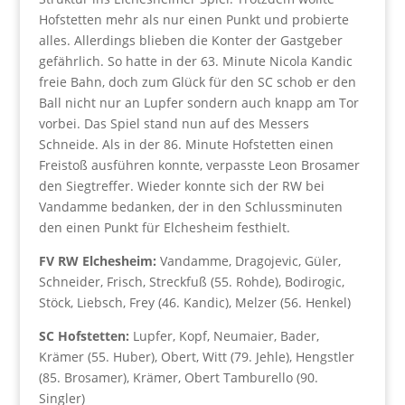
Hofstetten mehr als nur einen Punkt und probierte
alles. Allerdings blieben die Konter der Gastgeber
gefährlich. So hatte in der 63. Minute Nicola Kandic
freie Bahn, doch zum Glück für den SC schob er den
Ball nicht nur an Lupfer sondern auch knapp am Tor
vorbei. Das Spiel stand nun auf des Messers
Schneide. Als in der 86. Minute Hofstetten einen
Freistoß ausführen konnte, verpasste Leon Brosamer
den Siegtreffer. Wieder konnte sich der RW bei
Vandamme bedanken, der in den Schlussminuten
den einen Punkt für Elchesheim festhielt.
FV RW Elchesheim:
Vandamme, Dragojevic, Güler,
Schneider, Frisch, Streckfuß (55. Rohde), Bodirogic,
Stöck, Liebsch, Frey (46. Kandic), Melzer (56. Henkel)
SC Hofstetten:
Lupfer, Kopf, Neumaier, Bader,
Krämer (55. Huber), Obert, Witt (79. Jehle), Hengstler
(85. Brosamer), Krämer, Obert Tamburello (90.
Singler)