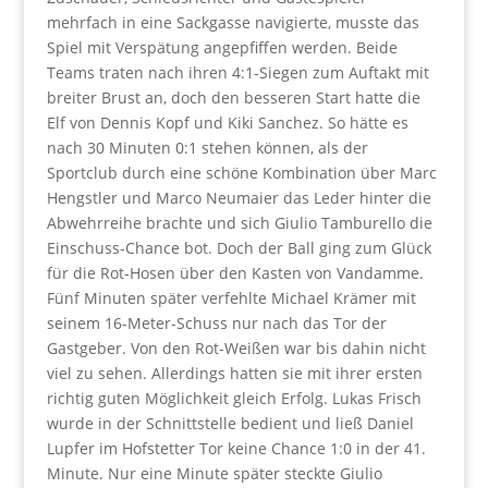
mehrfach in eine Sackgasse navigierte, musste das
Spiel mit Verspätung angepfiffen werden. Beide
Teams traten nach ihren 4:1-Siegen zum Auftakt mit
breiter Brust an, doch den besseren Start hatte die
Elf von Dennis Kopf und Kiki Sanchez. So hätte es
nach 30 Minuten 0:1 stehen können, als der
Sportclub durch eine schöne Kombination über Marc
Hengstler und Marco Neumaier das Leder hinter die
Abwehrreihe brachte und sich Giulio Tamburello die
Einschuss-Chance bot. Doch der Ball ging zum Glück
für die Rot-Hosen über den Kasten von Vandamme.
Fünf Minuten später verfehlte Michael Krämer mit
seinem 16-Meter-Schuss nur nach das Tor der
Gastgeber. Von den Rot-Weißen war bis dahin nicht
viel zu sehen. Allerdings hatten sie mit ihrer ersten
richtig guten Möglichkeit gleich Erfolg. Lukas Frisch
wurde in der Schnittstelle bedient und ließ Daniel
Lupfer im Hofstetter Tor keine Chance 1:0 in der 41.
Minute. Nur eine Minute später steckte Giulio