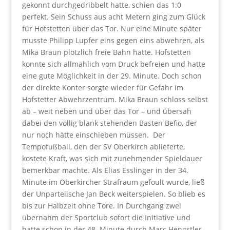
gekonnt durchgedribbelt hatte, schien das 1:0
perfekt. Sein Schuss aus acht Metern ging zum Glück
für Hofstetten über das Tor. Nur eine Minute später
musste Philipp Lupfer eins gegen eins abwehren, als
Mika Braun plötzlich freie Bahn hatte. Hofstetten
konnte sich allmählich vom Druck befreien und hatte
eine gute Möglichkeit in der 29. Minute. Doch schon
der direkte Konter sorgte wieder für Gefahr im
Hofstetter Abwehrzentrum. Mika Braun schloss selbst
ab – weit neben und über das Tor – und übersah
dabei den völlig blank stehenden Basten Befio, der
nur noch hätte einschieben müssen. Der
Tempofußball, den der SV Oberkirch ablieferte,
kostete Kraft, was sich mit zunehmender Spieldauer
bemerkbar machte. Als Elias Esslinger in der 34.
Minute im Oberkircher Strafraum gefoult wurde, ließ
der Unparteiische Jan Beck weiterspielen. So blieb es
bis zur Halbzeit ohne Tore. In Durchgang zwei
übernahm der Sportclub sofort die Initiative und
hatte schon in der 48. Minute durch Marc Hengstler