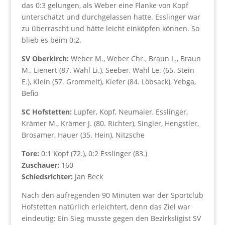
das 0:3 gelungen, als Weber eine Flanke von Kopf
unterschätzt und durchgelassen hatte. Esslinger war
zu überrascht und hätte leicht einköpfen können. So
blieb es beim 0:2.
SV Oberkirch:
Weber M., Weber Chr., Braun L., Braun
M., Lienert (87. Wahl Li.), Seeber, Wahl Le. (65. Stein
E.), Klein (57. Grommelt), Kiefer (84. Löbsack), Yebga,
Befio
SC Hofstetten:
Lupfer, Kopf, Neumaier, Esslinger,
Krämer M., Krämer J. (80. Richter), Singler, Hengstler,
Brosamer, Hauer (35. Hein), Nitzsche
Tore:
0:1 Kopf (72.), 0:2 Esslinger (83.)
Zuschauer:
160
Schiedsrichter:
Jan Beck
Nach den aufregenden 90 Minuten war der Sportclub
Hofstetten natürlich erleichtert, denn das Ziel war
eindeutig: Ein Sieg musste gegen den Bezirksligist SV