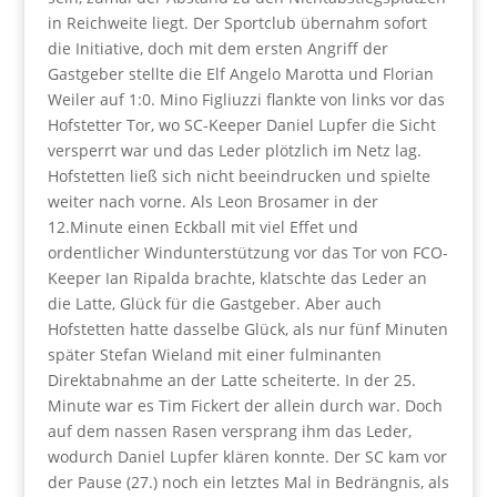
in Reichweite liegt. Der Sportclub übernahm sofort
die Initiative, doch mit dem ersten Angriff der
Gastgeber stellte die Elf Angelo Marotta und Florian
Weiler auf 1:0. Mino Figliuzzi flankte von links vor das
Hofstetter Tor, wo SC-Keeper Daniel Lupfer die Sicht
versperrt war und das Leder plötzlich im Netz lag.
Hofstetten ließ sich nicht beeindrucken und spielte
weiter nach vorne. Als Leon Brosamer in der
12.Minute einen Eckball mit viel Effet und
ordentlicher Windunterstützung vor das Tor von FCO-
Keeper Ian Ripalda brachte, klatschte das Leder an
die Latte, Glück für die Gastgeber. Aber auch
Hofstetten hatte dasselbe Glück, als nur fünf Minuten
später Stefan Wieland mit einer fulminanten
Direktabnahme an der Latte scheiterte. In der 25.
Minute war es Tim Fickert der allein durch war. Doch
auf dem nassen Rasen versprang ihm das Leder,
wodurch Daniel Lupfer klären konnte. Der SC kam vor
der Pause (27.) noch ein letztes Mal in Bedrängnis, als