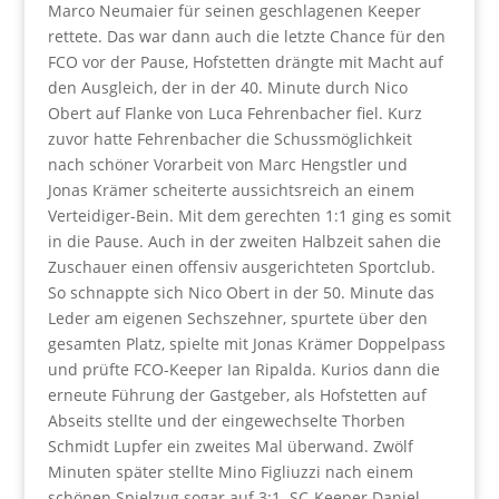
Marco Neumaier für seinen geschlagenen Keeper
rettete. Das war dann auch die letzte Chance für den
FCO vor der Pause, Hofstetten drängte mit Macht auf
den Ausgleich, der in der 40. Minute durch Nico
Obert auf Flanke von Luca Fehrenbacher fiel. Kurz
zuvor hatte Fehrenbacher die Schussmöglichkeit
nach schöner Vorarbeit von Marc Hengstler und
Jonas Krämer scheiterte aussichtsreich an einem
Verteidiger-Bein. Mit dem gerechten 1:1 ging es somit
in die Pause. Auch in der zweiten Halbzeit sahen die
Zuschauer einen offensiv ausgerichteten Sportclub.
So schnappte sich Nico Obert in der 50. Minute das
Leder am eigenen Sechszehner, spurtete über den
gesamten Platz, spielte mit Jonas Krämer Doppelpass
und prüfte FCO-Keeper Ian Ripalda. Kurios dann die
erneute Führung der Gastgeber, als Hofstetten auf
Abseits stellte und der eingewechselte Thorben
Schmidt Lupfer ein zweites Mal überwand. Zwölf
Minuten später stellte Mino Figliuzzi nach einem
schönen Spielzug sogar auf 3:1. SC-Keeper Daniel