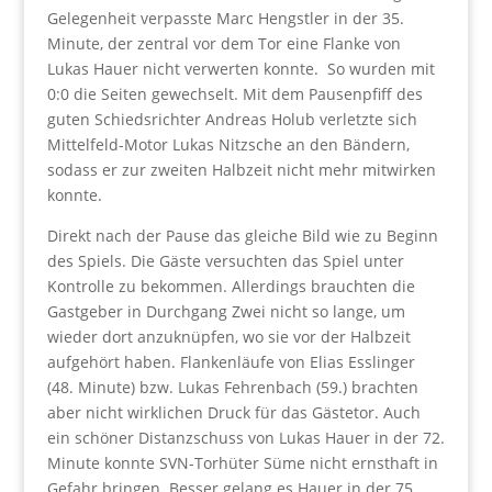
Gelegenheit verpasste Marc Hengstler in der 35.
Minute, der zentral vor dem Tor eine Flanke von
Lukas Hauer nicht verwerten konnte. So wurden mit
0:0 die Seiten gewechselt. Mit dem Pausenpfiff des
guten Schiedsrichter Andreas Holub verletzte sich
Mittelfeld-Motor Lukas Nitzsche an den Bändern,
sodass er zur zweiten Halbzeit nicht mehr mitwirken
konnte.
Direkt nach der Pause das gleiche Bild wie zu Beginn
des Spiels. Die Gäste versuchten das Spiel unter
Kontrolle zu bekommen. Allerdings brauchten die
Gastgeber in Durchgang Zwei nicht so lange, um
wieder dort anzuknüpfen, wo sie vor der Halbzeit
aufgehört haben. Flankenläufe von Elias Esslinger
(48. Minute) bzw. Lukas Fehrenbach (59.) brachten
aber nicht wirklichen Druck für das Gästetor. Auch
ein schöner Distanzschuss von Lukas Hauer in der 72.
Minute konnte SVN-Torhüter Süme nicht ernsthaft in
Gefahr bringen. Besser gelang es Hauer in der 75.