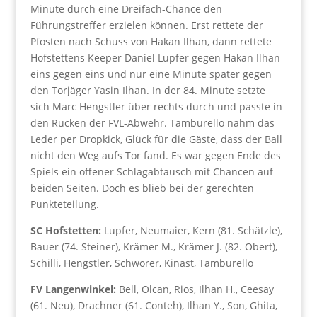
Minute durch eine Dreifach-Chance den
Führungstreffer erzielen können. Erst rettete der
Pfosten nach Schuss von Hakan Ilhan, dann rettete
Hofstettens Keeper Daniel Lupfer gegen Hakan Ilhan
eins gegen eins und nur eine Minute später gegen
den Torjäger Yasin Ilhan. In der 84. Minute setzte
sich Marc Hengstler über rechts durch und passte in
den Rücken der FVL-Abwehr. Tamburello nahm das
Leder per Dropkick, Glück für die Gäste, dass der Ball
nicht den Weg aufs Tor fand. Es war gegen Ende des
Spiels ein offener Schlagabtausch mit Chancen auf
beiden Seiten. Doch es blieb bei der gerechten
Punkteteilung.
SC Hofstetten:
Lupfer, Neumaier, Kern (81. Schätzle),
Bauer (74. Steiner), Krämer M., Krämer J. (82. Obert),
Schilli, Hengstler, Schwörer, Kinast, Tamburello
FV Langenwinkel:
Bell, Olcan, Rios, Ilhan H., Ceesay
(61. Neu), Drachner (61. Conteh), Ilhan Y., Son, Ghita,