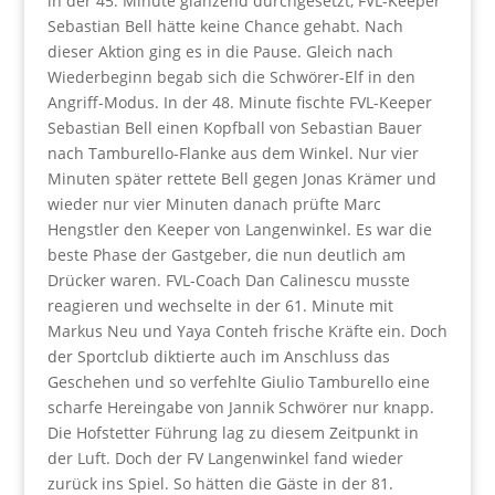
in der 45. Minute glänzend durchgesetzt, FVL-Keeper
Sebastian Bell hätte keine Chance gehabt. Nach
dieser Aktion ging es in die Pause. Gleich nach
Wiederbeginn begab sich die Schwörer-Elf in den
Angriff-Modus. In der 48. Minute fischte FVL-Keeper
Sebastian Bell einen Kopfball von Sebastian Bauer
nach Tamburello-Flanke aus dem Winkel. Nur vier
Minuten später rettete Bell gegen Jonas Krämer und
wieder nur vier Minuten danach prüfte Marc
Hengstler den Keeper von Langenwinkel. Es war die
beste Phase der Gastgeber, die nun deutlich am
Drücker waren. FVL-Coach Dan Calinescu musste
reagieren und wechselte in der 61. Minute mit
Markus Neu und Yaya Conteh frische Kräfte ein. Doch
der Sportclub diktierte auch im Anschluss das
Geschehen und so verfehlte Giulio Tamburello eine
scharfe Hereingabe von Jannik Schwörer nur knapp.
Die Hofstetter Führung lag zu diesem Zeitpunkt in
der Luft. Doch der FV Langenwinkel fand wieder
zurück ins Spiel. So hätten die Gäste in der 81.