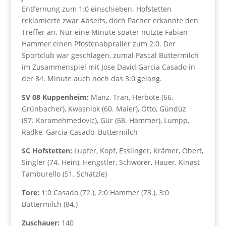
Entfernung zum 1:0 einschieben. Hofstetten
reklamierte zwar Abseits, doch Pacher erkannte den
Treffer an. Nur eine Minute später nutzte Fabian
Hammer einen Pfostenabpraller zum 2:0. Der
Sportclub war geschlagen, zumal Pascal Buttermilch
im Zusammenspiel mit Jose David Garcia Casado in
der 84. Minute auch noch das 3:0 gelang.
SV 08 Kuppenheim:
Manz, Tran, Herbote (66.
Grünbacher), Kwasniok (60. Maier), Otto, Gündüz
(57. Karamehmedovic), Gür (68. Hammer), Lumpp,
Radke, Garcia Casado, Buttermilch
SC Hofstetten:
Lupfer, Kopf, Esslinger, Krämer, Obert,
Singler (74. Hein), Hengstler, Schwörer, Hauer, Kinast
Tamburello (51. Schätzle)
Tore:
1:0 Casado (72.), 2:0 Hammer (73.), 3:0
Buttermilch (84.)
Zuschauer:
140